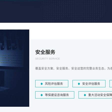
安全服务
SECURITY SERVICE
覆盖安全方案、安全服务、安全运营的完整业务生态，为
风险评估服务
安全评估服务
等保建设咨询服务
重大活动安全保