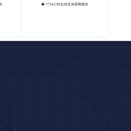
务
◆ 7*24小时在线咨询保障服务