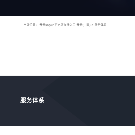
当前位置：
开云kaiyun官方版在线入口-开云(中国)
>
服务体系
服务体系