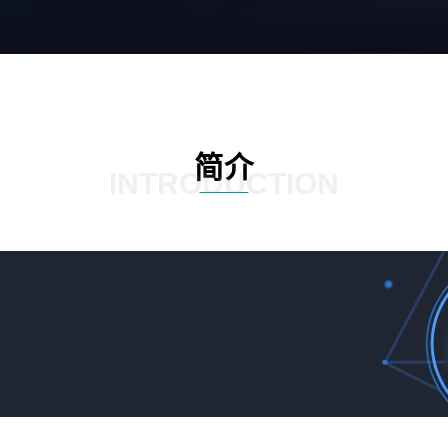
简介
INTRODUCTION