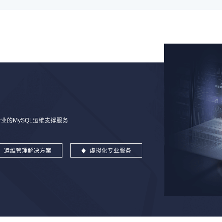
的MySQL运维支撑服务
运维管理解决方案
虚拟化专业服务