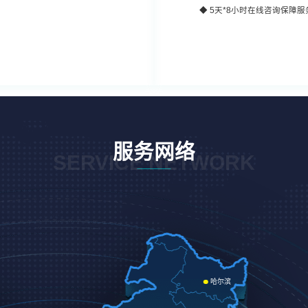
◆
5天*8小时
在线咨询保障服
服务网络
SERVICE NETWORK
哈尔滨