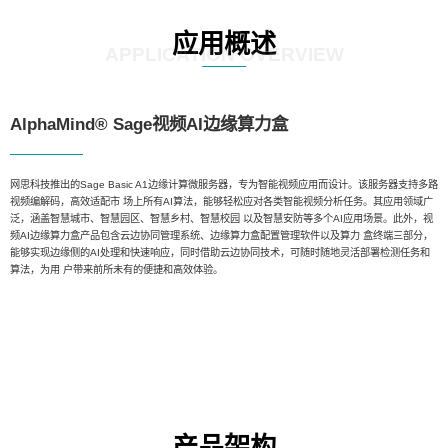
应用概述
APPLICATION OVERVIEW
AlphaMind® Sage视频AI边缘算力盒
网思科技推出的Sage Basic A1边缘计算微服务器，专为智能视频应用而设计。该服务器支持多路
视频编解码，高效适配市 场上所有AI算法，能够轻松应对各类智能视频分析任务。其应用领域广
泛，涵盖智慧城市、智慧园区、智慧乡村、智慧校园 以及智慧安防等多个AI应用场景。此外，视
频AI边缘算力盒产品包含云边协同管理系统、边缘算力盒配置管理软件以及算力 盒终端三部分，
能够实现边缘侧的AI处理和快速响应，同时借助云边协同技术，可随时随地灵活部署检测任务和
算法，为用 户带来前所未有的便捷和高效体验。
产品架构