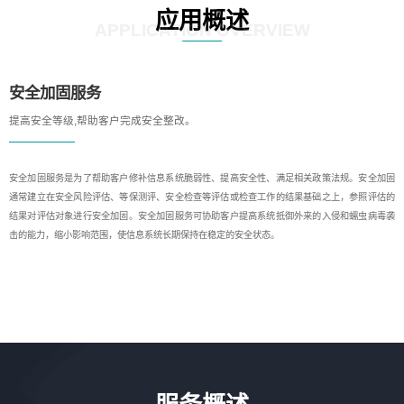
应用概述
APPLICATION OVERVIEW
安全加固服务
提高安全等级,帮助客户完成安全整改。
安全加固服务是为了帮助客户修补信息系统脆弱性、提高安全性、满足相关政策法规。安全加固
通常建立在安全风险评估、等保测评、安全检查等评估或检查工作的结果基础之上，参照评估的
结果对评估对象进行安全加固。安全加固服务可协助客户提高系统抵御外来的入侵和蠕虫病毒袭
击的能力，缩小影响范围，使信息系统长期保持在稳定的安全状态。