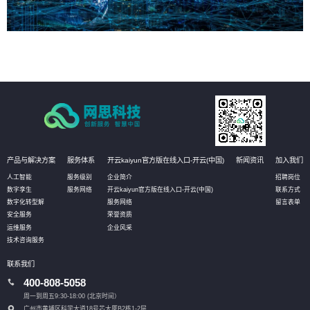
产品与解决方案
服务体系
开云kaiyun官方版在线入口-开云(中国)
新闻资讯
加入我们
人工智能
服务级别
企业简介
招聘岗位
数字孪生
服务网络
开云kaiyun官方版在线入口-开云(中国)
联系方式
数字化转型解
服务网络
留言表单
安全服务
荣誉资质
运维服务
企业风采
技术咨询服务
联系我们
400-808-5058
周一到周五9:30-18:00 (北京时间）
广州市黄埔区科学大道18号芯大厦B2栋1-2层