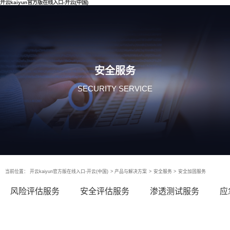
开云kaiyun官方版在线入口-开云(中国)
安全服务
SECURITY SERVICE
当前位置：
开云kaiyun官方版在线入口-开云(中国)
>
产品与解决方案
>
安全服务
>
安全加固服务
风险评估服务
安全评估服务
渗透测试服务
应