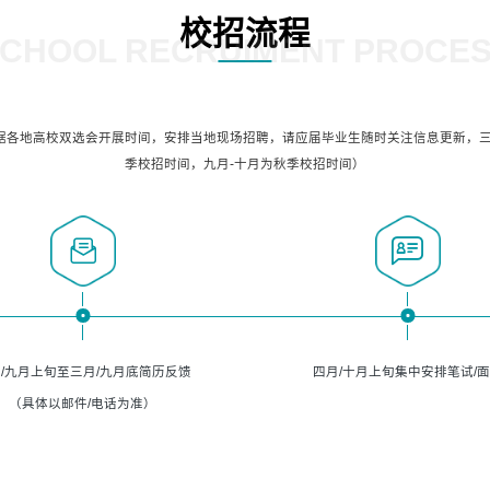
校招流程
CHOOL RECRUIMENT PROCE
据各地高校双选会开展时间，安排当地现场招聘，请应届毕业生随时关注信息更新，三
季校招时间，九月-十月为秋季校招时间）
/九月上旬至三月/九月底简历反馈
四月/十月上旬集中安排笔试/
（具体以邮件/电话为准）