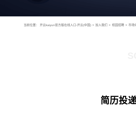
当前位置：
开云kaiyun官方版在线入口-开云(中国)
>
加入我们
>
校园招聘
>
市场
S
简历投递：h