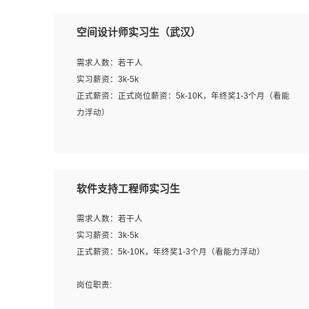
空间设计师实习生（武汉）
需求人数：若干人
实习薪资：3k-5k
正式薪资：正式岗位薪资：5k-10K，年终奖1-3个月（看能
力浮动）
岗位职责：
1、 沟通客户需求，分析其实施的可行性，辅助项目经理完
成展示策划、设计；
软件支持工程师实习生
2、 把握设计时间节点，控制设计进度，完成展示设计任
务；
需求人数：若干人
3、配合平面设计师完成项目最终的整体汇报方案；参与项
实习薪资：3k-5k
目例会，项目完工总结报告，设计项目文件管理和资料库维
正式薪资：5k-10K，年终奖1-3个月（看能力浮动）
护；
4、 创新设计表现形式，优化流程、提高设计工作效率；
岗位职责:
5、 设计内容包括但不限于：展厅/博物馆/展馆的规划与空
1. 为企业客户提供软件技术服务。包括安装、升级、配置、