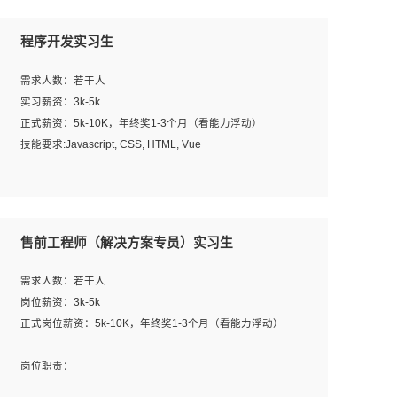
程序开发实习生
需求人数：若干人
实习薪资：3k-5k
正式薪资：5k-10K，年终奖1-3个月（看能力浮动）
技能要求:Javascript, CSS, HTML, Vue
工作职责：
1. 负责公司的前端项目的开发;
2. 负责公司已有项目的维护及迭代;
售前工程师（解决方案专员）实习生
工作要求:
需求人数：若干人
1. 熟悉 Javascript, CSS, HTML, Vue, Git;
岗位薪资：3k-5k
2. 熟悉前端常用框架, 能独立完成设计给予的 UI 效果;
正式岗位薪资：5k-10K，年终奖1-3个月（看能力浮动）
3. 有良好的代码习惯, 低级错误出现频率低;
4. 具备优秀的沟通和协调能力，能承受比较大的工作压力;
岗位职责：
5. 自我驱动力强, 能自主学习新知识新技术, 并具有较强的自
1、完成主要工作：项目解决方案策划与编写，项目投标方