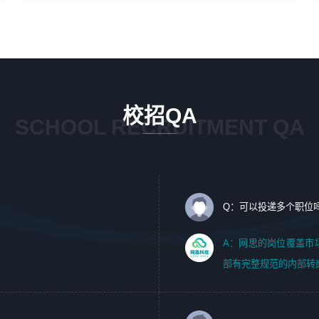
4、在剪辑上会思考，有一定编导思维；
1、 沟通客户需求，分析其实施的可行性，辅助项目经理完
5、踏实， 勤奋，愿意在工作中不断学习，提高自我；
成展示策划、设计；
6、能与同事友好相处。
2、 把握设计时间节点，控制设计进度，完成展示设计任
务；
3、配合平面设计师完成项目最终的整体汇报方案；参与项
目例会，项目完工总结报告，设计项目文件管理和资料库维
校招QA
护；
SCHOOL RECRUITMENT QA
4、 创新设计表现形式，优化流程、提高设计工作效率；
5、 设计内容包括但不限于：展厅/博物馆/展馆的规划与空
间设计，人机界面设计，标志及吉祥物设计，效果图后期处
理等。
Q：可以投递多个职位
岗位要求：
1、艺术设计类相关专业；（其中需求分析顾问不限专业）
A：网思的岗位覆盖市
2、热爱展览展示设计工作，熟悉行业动向，设计专业知识
部有完整规范的内部转
和产品专业知识；
3、具有良好的人际沟通、准确判断客户需求并执行的能
力、较强的团队合作能力和服务意识。