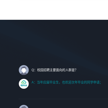
间设计，人机界面设计，标志及吉祥物设计，效果图后期处
调优、故障诊断等工作；
理等。
2. 在此基础上，并能为客户提供客户化技术支持方案，提升
软件使用效率与价值。
岗位要求：
1、艺术设计类相关专业；
任职要求:
2、热爱展览展示设计工作，熟悉行业动向，设计专业知识
1. 计算机专业相关背景；
和产品专业知识；
2. 自我学习和动手能力强，对操作系统、数据库有一定基础
3、具有良好的人际沟通、准确判断客户需求并执行的能
和兴趣；
力、较强的团队合作能力和服务意识。
3.沟通能力强、有基础客户服务意识。
Q：校园招聘主要面向的人群是？
A：当年应届毕业生，也欢迎次年毕业的同学申请；