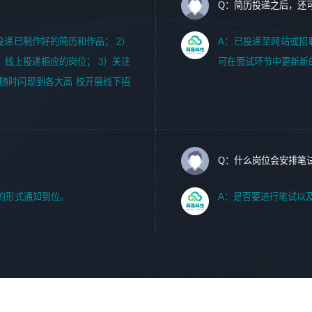
Q：简历投递之后，还
m，投递已制作好的简历和作品； 2）
A：已投递至网站或招
，线上投递相应的岗位； 3）关注
可在面试环节中更新新
随时闪现到各大高 校开展线下招
Q：什么岗位会安排笔
的形式通知到位。
A：是否要进行笔试以