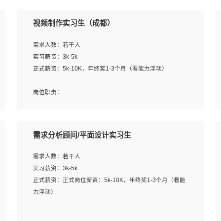
视频制作实习生（成都）
需求人数：若干人
实习薪资：3k-5k
正式薪资：5k-10K，年终奖1-3个月（看能力浮动）
岗位职责：
1、各类企业宣传片视频的剪辑和片头片尾包装；
2、广告片的后期剪辑与整体特效合成；
3、特效及动画制作并了解后期合成软件。
需求分析顾问/平面设计实习生
岗位要求：
需求人数：若干人
1、热爱影视，责任心强，有强烈的兴趣和后期制作的主观
实习薪资：3k-5k
能动性；
正式薪资：正式岗位薪资：5k-10K，年终奖1-3个月（看能
2、熟练使用After Effect、Photo Shop、熟练掌握视频剪辑
力浮动）
和特效包装软件；
3、能对影片后期进行整体调色控制，具备一定审美感；
岗位职责：