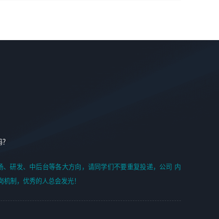
学能力;
案编写、项目申报方案编写；
6. 了解前端设计及后端开发, 可快速和同事对接工作;
2、人才队伍建设：完善SPL人才沉淀，积聚力量，为公司
7. 了解或熟悉 WebGL 及相关框架优先。
各省项目打单提供全面支撑。
任职要求：
1. 熟悉 Javascript, CSS, HTML, Vue, Git;
2. 熟悉 前端常用框架, 能独立完成设计给予的 UI 效果;
3. 有良好的代码习惯, 低级错误出现频率低;
4. 具备优秀的沟通和协调能力，能承受比较大的工作压力;
5. 自我驱动力强, 能自主学习新知识新技术, 并具有较强的自
学能力;
6. 了解前端设计及后端开发, 可快速和同事对接工作;
吗？
7. 了解或熟悉 WebGL 及相关框架优先。
（岗位人员专职于行业应用解决方案、项目申报方案、投标
场、研发、中后台等各大方向，请同学们不要重复投递，公司 内
方案的策划编写）
岗机制，优秀的人总会发光！