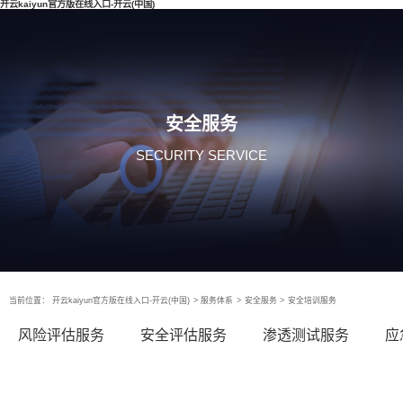
开云kaiyun官方版在线入口-开云(中国)
安全服务
SECURITY SERVICE
当前位置：
开云kaiyun官方版在线入口-开云(中国)
>
服务体系
>
安全服务
>
安全培训服务
风险评估服务
安全评估服务
渗透测试服务
应