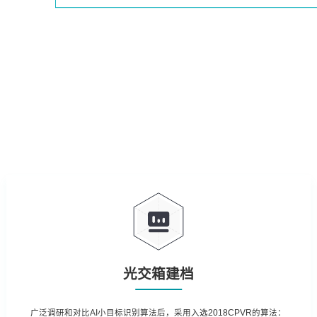
光交箱建档
广泛调研和对比AI小目标识别算法后，采用入选2018CPVR的算法：