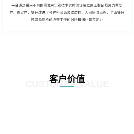
平台通过采用不同的图像AI识别技术实时验证装维施工取证照片的重复
性、真实性，提升改进了各种哑资源装维质检、入网验收流程，全面提升
哑资源质检验收等工作的风险精细化管控能力
客户价值
CUSTOMER VALUE
实现哑资源施工全覆盖自动质检
减少人工参与环节