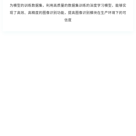
为模型的训练数据集，利用高质量的数据集训练的深度学习模型，能够实
现了高效、高精度的图像识别功能，提高图像识别模块在生产环境下的可
信度
改善工作效率