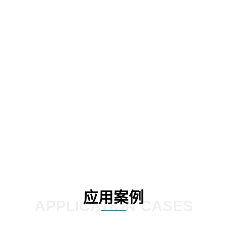
02
03
应用案例
APPLICATION CASES