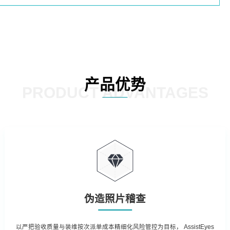
产品优势
PRODUCT ADVANTAGES
伪造照片稽查
以严把验收质量与装维按次派单成本精细化风险管控为目标， AssistEyes