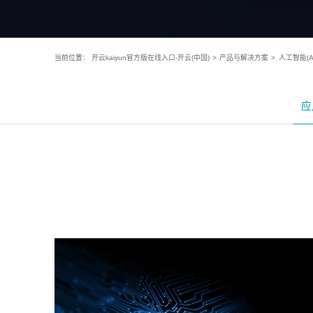
当前位置：
开云kaiyun官方版在线入口-开云(中国)
>
产品与解决方案
>
人工智能(
应