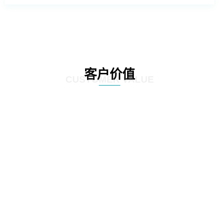
客户价值
CUSTOMER VALUE
01
基于深度学习的照片模糊性检测方法
02
工程照片历史重复性检测方法
03
与移动互联网技术充分融合