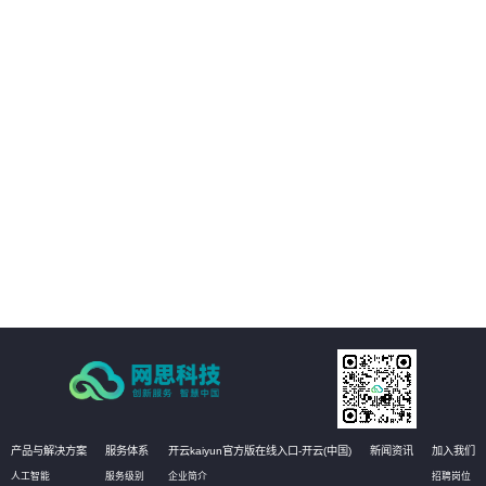
04
发挥非结构化大数据价值
05
工程管理全要素、全量AI质检
06
即时整改的自愈式工程管理体系
产品与解决方案
服务体系
开云kaiyun官方版在线入口-开云(中国)
新闻资讯
加入我们
人工智能
服务级别
企业简介
招聘岗位