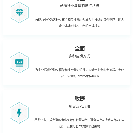
参照行业模型和特征指标
AI能力中心的各种AI核心和专业能力形成互为推进的良性循环，助力
企业迅速形成AI中台的合理框架
全面
多种建模方式
为企业提供成熟AI框架和业务能力组件，实现全业务的全流程、全环
节注智过程，企业全面AI赋能
敏捷
部署方式灵活
帮助企业形成完整的“敏捷前台+智慧中台（业务中台&技术中台&AI中
台）+云化后台”IT支撑平台架构