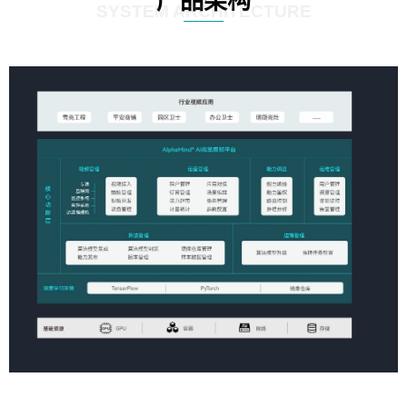
产品架构
SYSTEM ARCHITECTURE