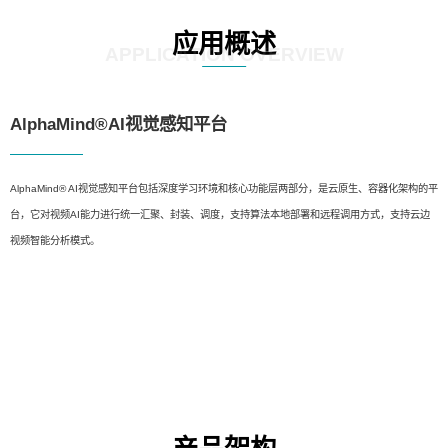
应用概述
APPLICATION OVERVIEW
AlphaMind®AI视觉感知平台
AlphaMind® AI视觉感知平台包括深度学习环境和核心功能层两部分，是云原生、容器化架构的平
台，它对视频AI能力进行统一汇聚、封装、调度，支持算法本地部署和远程调用方式，支持云边
视频智能分析模式。