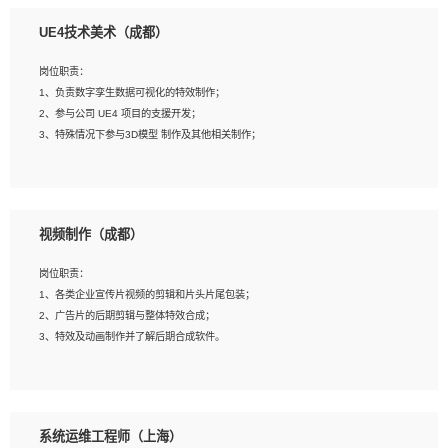
1、全日制本科相关专业，具有相关开发经验?年以上；
UE4技术美术（成都）
2、熟练掌握 Unity3D 程序开发，精通 C# 语言开发；
3、具有大量插件的使用调试经历，开发测试过 UWP 端程序者优先；
岗位职责：
4、有良好的沟通能力和团队合作意识；
1、负责数字孪生数据可视化的特效制作；
5、开发过 HoloLens 程序者优先。
2、参与公司 UE4 项目的支援开发；
3、特殊情况下参与3D模型 制作及其他相关制作；
岗位要求：
1、全日制本科以上学历，美术、动画相关专业毕业，具有相关效果制作经验2年以
视频制作（成都）
上；
2、熟练掌握 Particle 或 Niagara 制作特效模块；
岗位职责：
3、想象力丰富, 有一定的艺术审美深度；
1、各类企业宣传片视频的剪辑和片头片尾包装；
4、有良好的场景特效搭建功底；
2、广告片的后期剪辑与整体特效合成；
5、熟悉 3Ds Max 或者 Maya；
3、特效及动画制作并了解后期合成软件。
6、有良好的沟通能力和团队合作意识；
7、参与过建筑结构表现相关项目者优先
岗位要求：
1、热爱影视，责任心强，有强烈的兴趣和后期制作的主观能动性；
系统运维工程师（上海）
2、熟练使用After Effect、Photo Shop、熟练掌握视频剪辑和特效包装软件；