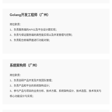
8、具有HCIE/H3CIE/VMware/阿里云等云计算方向认证者优先；
岗位要求：
1、本科以上相关专业毕业，拥有三年以上相关数据工作经验经验。
Golang开发工程师（广州）
2、熟悉PostgreSQL、redis、MongoDB、ElasticSearch等开源数据库运维管理，
拥有开发经验优先。
岗位职责：
3、熟悉Oracle、MySQL、SQLServer中一种或多种优先。
1、负责服务端的API以及平台设计跟实现；
4、熟悉Hadoop、HBASE、Spark等大数据平台优先。
2、负责与保证服务端的高性能实现以及并发管理与控制；
5、熟悉linux或任意一种unix操作系统，如有较强操作系统侧工作经验者优先。
3、负责配合前端界面进行功能对接；
6、具备丰富的项目实施经验，较强的自我学习能力。
7、责任心强，为人友好，沟通能力强，具有良好的团队意识。
岗位要求：
1、本科及以上学历，计算机相关专业；
系统架构师（广州）
2、1年以上Golang开发工作经验，能独立完成相应项目开发；
3、基础扎实、熟悉数据结构与算法，熟悉多线程、多进程、IO复用等并发编程思维
岗位职责：
与实现，熟悉常用开源框架及设计模式；
1、负责自研产品开发及开发团队管理；
4、熟悉Golang、连接池、消息队列等组件使用、熟悉后端开发、测试、调试流程
2、负责产品和平台的系统架构设计；
跟工具使用；
3、参与产品与项目的业务分析、技术方案、系统架构设计、技术选型、技术攻关与
5、对技术有激情，喜欢钻研，能快速接受和掌握新技术，学习能力和工作责任心
核心功能设计与实现；
强，良好的沟通表达能力和团队协作能力。
4、根据业务及技术发展，做前瞻性的技术分析、研究及应用；
5、根据业务架构设计与业务需求，上接业务设计下接系统设计，编写系统概要设
计，指导技术骨干进行系统详细设计。