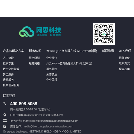
产品与解决方案
服务体系
开云kaiyun官方版在线入口-开云(中国)
新闻资讯
加入我们
人工智能
服务级别
企业简介
招聘岗位
数字孪生
服务网络
开云kaiyun官方版在线入口-开云(中国)
联系方式
数字化转型解
服务网络
留言表单
安全服务
荣誉资质
运维服务
企业风采
技术咨询服务
联系我们
400-808-5058
周一到周五9:30-18:00 (北京时间）
广州市黄埔区科学大道18号芯大厦B2栋1-2层
商务合作: marketing@bronzingpalacetanningsalon.com
媒体合作: media@bronzingpalacetanningsalon.com
Overseas business: NETTHINK HOLDINGS(HK)CO.,LIMITED