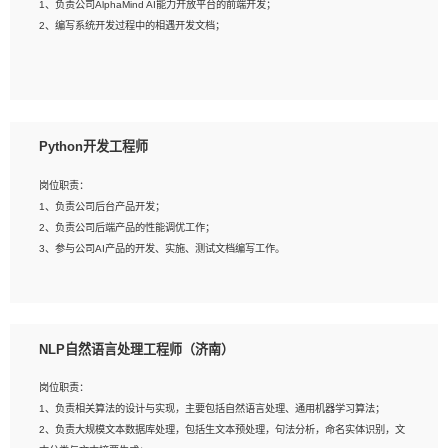
1、负责公司AlphaMind AI能力开放平台的前端开发；
3、具备良好的交流协调能力，有较强的责任感、工作积极主动；
2、编写系统开发过程中的相遇开发文档；
4、有较强的系统需求分析、文档编写能力、沟通能力；
5、具备与多团队合作的经验，良好团队协作精神；
岗位要求：
1、全日制本科及以上学历，计算机相关专业毕业，一年以上前端开发工作经验；
2、熟练掌握HTML、CSS、JavaScript等web相关技术；
Python开发工程师
3、熟悉react/vue/angular任何一种前端框架，熟悉react优先；
4、熟悉webpack配置和git操作；
岗位职责：
5、善于沟通，具有团队意识；
1、负责公司后台产品开发；
2、负责公司后端产品的性能调优工作；
3、参与公司AI产品的开发、实施、测试文档编写工作。
岗位要求:
1、计算机相关专业，本科及以上学历，2年以上后端开发经验，有过运营商项目经
NLP自然语言处理工程师（济南）
验的更佳；
2、熟练python编程语言，熟悉服务端开发流程，熟悉常见的算法和数据结构；
岗位职责：
3、熟悉数据库开发，熟悉Mysql、Oracle、MongoDb数据库应用开发其中一种；
1、负责相关算法的设计与实现，主要包括自然语言处理、通用机器学习算法；
4、熟悉Python Wed框架（Django/Flask...）代码能力优秀，熟悉编码规范和具备
2、负责大规模文本数据库处理，包括生文本预处理，句法分析，命名实体识别，文
良好的文档编写能力）；