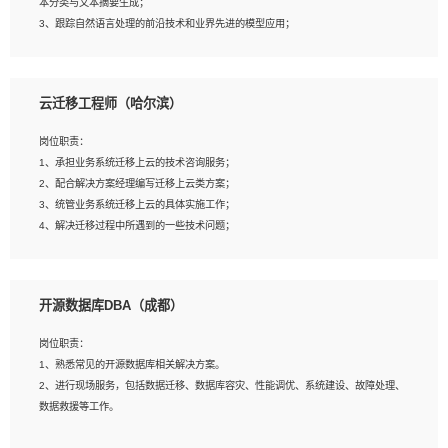
本分类与文本摘要生成；
5、沟通表达能力强，具备团队协作能力。
3、跟踪自然语言处理的前沿技术和业界先进的模型应用；
4、负责问答系统的搭建和知识图谱的建立；
云迁移工程师（哈尔滨）
岗位要求：
1、1年及以上自然语言处理方向研究或工作经验，统招本科及以上学历；
岗位职责：
2、熟悉tensorflow，keras，pytorch等常规深度学习框架，快速根据客户需求实现
1、承担业务系统迁移上云的技术咨询服务；
有效的模型；
2、配合解决方案经理编写迁移上云类方案；
3、熟悉掌握至少一种编程语言，如：Python，Java；
3、统管业务系统迁移上云的具体实施工作；
4、 熟悉NLP相关算法与实现；
4、解决迁移过程中所遇到的一些技术问题；
5、至少有一次及以上问答系统的项目实践，熟悉问答系统全流程开发者优先；
6、有较强的问题分析和处理能力，良好的团队合作意识；
7、 参与过相关竞赛或科研项目者优先。
岗位要求：
开源数据库DBA（成都）
1、专科及以上学历，三年以上工作经验，计算机等相关专业；
2、具备常见业务系统资源评估、部署优化和故障排查的能力；
岗位职责：
3、熟悉常见操作系统、存储、网络、 IO 等相关原理；
1、熟悉常见的开源数据库相关解决方案。
4、具有迁移工具实操经验，具备P2V、V2V迁移能力；
2、进行现场服务，包括数据迁移、数据库容灾、性能调优、系统建设、故障处理、
5、熟练华为、VMware虚拟化、云计算及云存储技术；
数据救援等工作。
6、熟悉主流数据库、应用服务器、中间件部署架构和运维方法；
7、具备资源池迁移、应用及数据迁移、异构数据迁移相关经验；