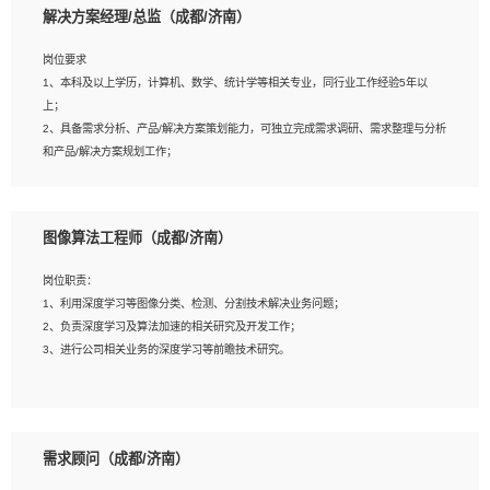
解决方案经理/总监（成都/济南）
岗位要求
岗位要求：
1、本科及以上学历，计算机、数学、统计学等相关专业，同行业工作经验5年以
1、全日制统招本科及以上学历，计算机相关专业毕业，5年以上开发工作经验；
上；
2、具有扎实的java编程功底和良好的编码习惯，有分布式、多线程及高并发系统开
2、具备需求分析、产品/解决方案策划能力，可独立完成需求调研、需求整理与分析
发经验和性能调优经验尤佳；熟悉JVM调优；掌握基础中间件、基础架构方案和云
和产品/解决方案规划工作；
平台、云产品功能特性，熟练使用相关平台的功能和了解其背后实现机制；
3、逻辑缜密，对用户产品/解决方案体验敏感，对数据敏感，有产品/解决方案意
3、精通主流开发框架经验，精通一门主流开发语言；熟悉主流开源框架源码；
识，有主见，以数据为驱动，以结果为导向；
4、具有一定的大中型项目参与经验，有中间件、基础组件和框架的研发经验，具备
4、具有丰富的AI产品/解决方案解决方案经验，能够针对客户的需求，快速响应输出
研发管理流程建设经验；
图像算法工程师（成都/济南）
相关的解决方案，包括视频分析、图像识别、NLP、OCR、机器学习等；
5、熟悉Spring、Mybatis等开源框架和常用apache组件,熟悉Web服务端开发的各
5、具备AI技术背景，掌握TensorFlow、PyTorch、Spark MLlib、SK-Learn等常见
种常用框架和技术Springboot、Shiro、springcloud等；熟悉Linux常用命令和了解
岗位职责：
AI算法框架，对人脸识别、目标检测、图像识别、OCR、NLP等AI算法有深刻理
常用脚本语言，较丰富的线上系统运维经验，复杂问题排查思路清晰。
1、利用深度学习等图像分类、检测、分割技术解决业务问题；
解。具有AI平台级产品/解决方案从业经验者优先。具有大数据技术背景者优先；
2、负责深度学习及算法加速的相关研究及开发工作；
6、具备良好的客户意识与沟通能力，善于学习思考、创新与团队协作，认真负责、
3、进行公司相关业务的深度学习等前瞻技术研究。
执行力与抗压力强。
岗位要求：
1、统招本科以上学历，图形图像、计算机或数学相关专业；
需求顾问（成都/济南）
2、2年以上图像处理开发经验，熟悉python和spark开发；
3、熟练使用TensorFlow、Theano、Keras 及 Caffe 任意一种主流深度学习框架搭