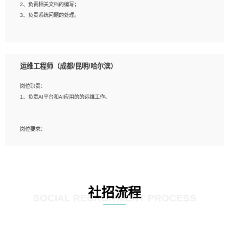
2、负责相关文档的编写；
4、善于沟通，具有良好的团队合作精神和协作能力。
3、负责系统问题的处理。
5、必须有实际的生产环境系统维护经验。
6、有中国移动安全态势系统相关项目经验优先考虑。
岗位要求：
1、精通java编程，熟悉vue和jsp编程；
运维工程师（成都/昆明/哈尔滨）
2、熟悉linux命令；
3、熟练使用springmvc、springcloud、webservice等框架进行开发；
岗位职责：
4、熟练使用oracle、mysql进行开发；
1、负责AI平台和AI应用的的运维工作。
5、熟悉流程开发如使用activiti；
6、计算机相关专业本科以上学历，3年以上开发工作经验。
岗位要求：
1、计算机相关专业，大专以上学历，2年以上开发运维工作经验；
2、必须具备的能力：有丰富的运维开发和K8S运维经验；熟悉K8S、Git、docker
等相关工具使用；熟练掌握Linux环境下的Shell语言 ；工作责任感强、具有良好的
沟通能力、服务意识；
3、掌握Linux环境下的Python编程语言；
社招流程
4、掌握DevOps思想、方法和流程。Jenkins工具使用；
SOCIAL RECRUITMENT PROCESS
5、掌握常见中间件配置与优化，如mysql、nginx等；
6、掌握服务器的维护，熟悉linux系统的常用操作；
7、掌握和第三方系统API接口的维护操作，和安全漏洞扫描的修复工作。