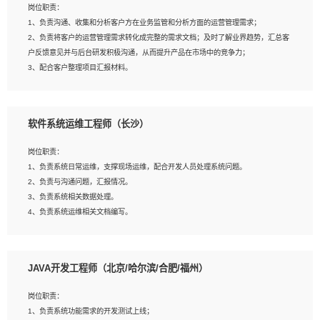
岗位职责：
建深度学习系统环境；
1、负责沟通、收集和分析客户方在业务监管和分析方面的运营管理需求；
4、熟悉OPENCV、HALCON等常用图像处理软件，熟练进行图像处理；
2、负责将客户的运营管理需求转化成完整的需求文档；及时了解业界趋势，汇总客
5、熟悉主流的分类算法、聚类算法和关联分析算法原理，能熟练使用神经网络算法
户反馈意见并与后台研发积极沟通，从而提升产品在市场中的竞争力；
的进行业务建模；
3、配合客户整理项目汇报材料。
6、对OCR领域有深入的研究，熟悉模型调参，压缩和整型化方法；
7、熟悉mysql、oracle、MongoDB、redis等其中一种数据库使用。
岗位要求：
软件系统运维工程师（长沙）
1、3年以上运营或解决方案的工作经验。
2、具备良好的逻辑能力、沟通能力和文字处理能力，能够从海量数据中发现关键特
岗位职责：
征，可独立提出完整的优化方案,并推动方案执行达成结果；熟练使用PPT、
1、负责系统日常运维，支撑现场运维，配合开发人员处理系统问题。
WORD、EXCEL等办公软件；
2、负责与沟通问题，汇报情况。
3、深入理解公司各项AI产品和技术信息；具有较强的文档编写能力，能独立撰写
3、负责系统相关数据处理。
PPT、方案建议书等，面试时需携带个人制作的专业PPT文件进行展示。
4、负责系统运维相关文档编写。
5、负责现场对接客户，沟通事项。
JAVA开发工程师（北京/哈尔滨/合肥/福州）
岗位要求：
1、计算机相关专业本科以上学历，1年以上软件系统运维经验。
岗位职责：
2、精通linux命令。
1、负责系统功能需求的开发测试上线；
3、熟悉oracle、mysql 数据库。