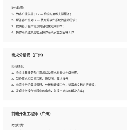
3、能对影片后期进行整体调色控制，具备一定审美感；
岗位职责：
4、在剪辑上会思考，有一定编导思维；
1、为客户提供基于Linux系统的运维支撑服务；
5、踏实， 勤奋，愿意在工作中不断学习，提高自我；
2、解答客户针对Linux及开源软件系统的咨询需求；
6、能与同事友好相处。
3、提供基于客户场景的自动化运维脚本；
4、操作系统健康巡检及操作系统安全加固等工作
岗位要求：
需求分析师（广州）
1、全日制本科计算机相关专业毕业，3年以上相关工作经验；
2、精通linux操作系统的运行维护，具有故障处理的能力
岗位职责：
3、熟练使用脚本语言，shell/python任一种，熟练使用Ansible
1、负责收集业务部门需求以及需求紧要优先级排序；
4、熟悉linux常见服务、中间件的基本原理、部署以及故障处理，如：Mysql、
2、制作需求相关流程图、原型图、需求报告；
Apache、Nginx、Zabbix、Kafka等
3、负责业务的需求调研、分析和管理工作，对需求文档进行管理；
5、熟悉主流虚拟化技术，如：VMware、KVM
4、发现业务操作流程中的痛点，并提出对应的解决方案；
6、具备网络方面的基础知识，熟悉常见的网络协议，如TCP/IP，转发原理，路由优
5、完成其他上级领导交予的任务和工作。
先级等
7、了解容器技术，熟悉docker或podman
8、有良好的文档编写能力和沟通能力，有RHCE证书优先
前端开发工程师（广州）
岗位要求：
1、本科以上学历，一年以上需求分析相关经验者优先；
岗位职责：
2、熟悉产品及需求规划工具，如:Axure、Xmind、MS Project等；