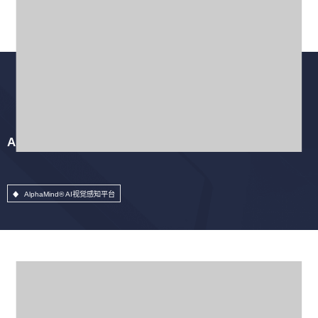
AlphaMind® AI视觉感知平台
AlphaMind® AI视觉感知平台