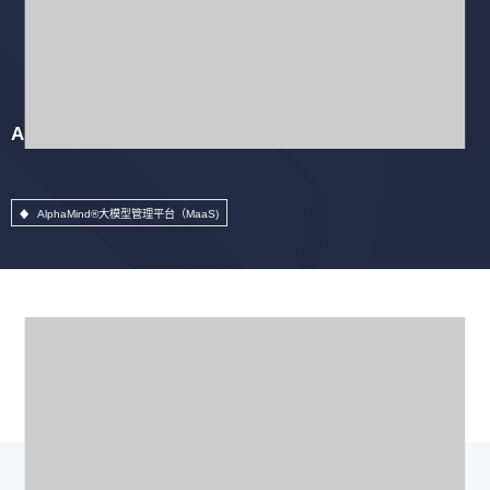
AlphaMind®大模型管理平台（MaaS)
AlphaMind®大模型管理平台（MaaS)