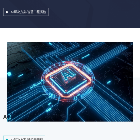
AI解决方案-智慧工程质检
AI解决方案-哑资源管理
AI解决方案-哑资源管理