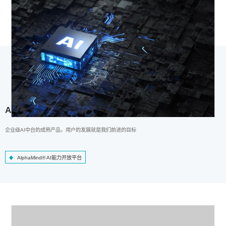
AlphaMind® AI能力开放平台
企业级AI中台的成熟产品，用户的发展就是我们前进的目标
AlphaMind® AI能力开放平台