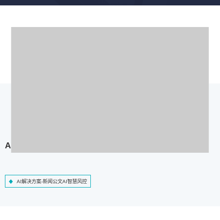
AI解决方案-新闻公文AI智慧风控
AI解决方案-新闻公文AI智慧风控