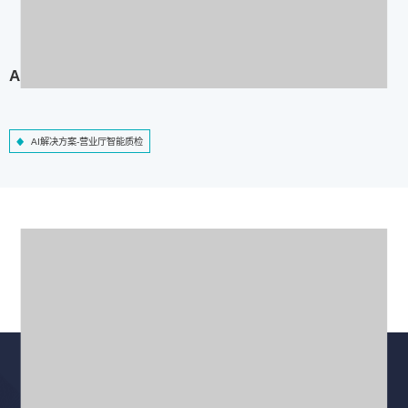
AI解决方案-营业厅智能质检
AI解决方案-营业厅智能质检