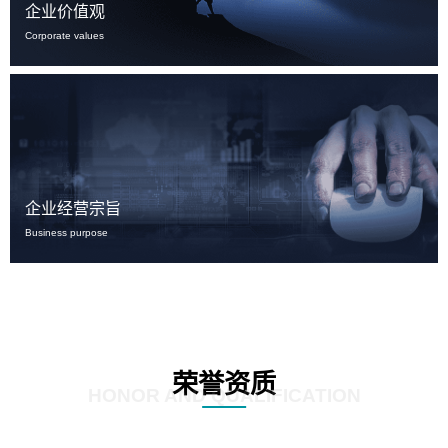
企业价值观
Corporate values
企业经营宗旨
Business purpose
荣誉资质
HONOR AND QUALIFICATION