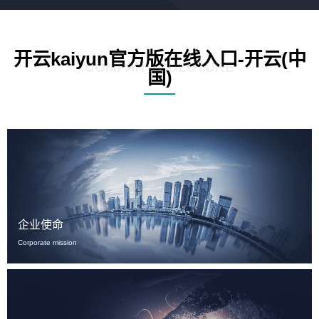
开云kaiyun官方版在线入口-开云(中
COMPANY CULUTURE
国)
企业使命
Corporate mission