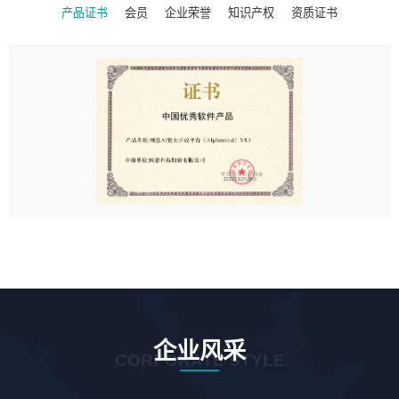
产品证书
会员
企业荣誉
知识产权
资质证书
企业风采
CORPORATE STYLE