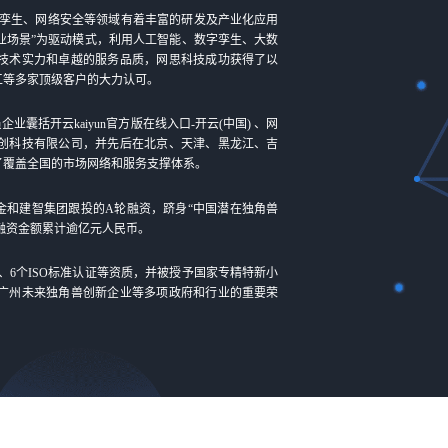
孪生、网络安全等领域有着丰富的研发及产业化应用
业场景”为驱动模式，利用人工智能、数字孪生、大数
技术实力和卓越的服务品质，网思科技成功获得了以
工等多家顶级客户的大力认可。
业囊括开云kaiyun官方版在线入口-开云(中国) 、网
创科技有限公司，并先后在北京、天津、黑龙江、吉
了覆盖全国的市场网络和服务支撑体系。
基金和建智集团跟投的A轮融资，跻身“中国潜在独角兽
，融资金额累计逾亿元人民币。
C、6个ISO标准认证等资质，并被授予国家专精特新小
广州未来独角兽创新企业等多项政府和行业的重要荣