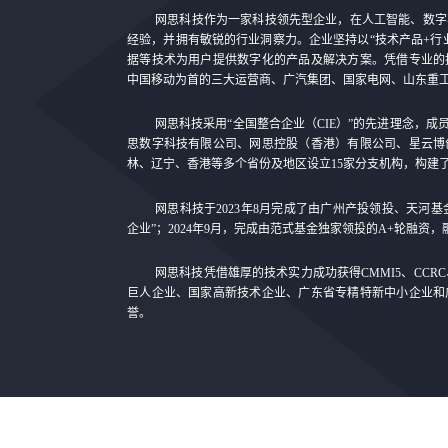
网思科技作为一家科技领先型企业，在人工智能、数字
经验，并拥有敏锐的行业洞察力。企业坚持以“技术产品+行
据等技术为用户提供数字化的产品及解决方案。凭借专业的
中国移动为首的三大运营商、广汽集团、国家电网、山东重
网思科技采用“全国整合企业（CIE）”的先进理念，成员企
思数字科技有限公司、网思控股（香港）有限公司、星云博
林、辽宁、香港等多个省份及地区设立15家分支机构，构建
网思科技于2023年8月完成了由广州产投领投、天河
企业”；2024年9月，完成由范式基金独家领投的A+轮融资
网思科技凭借雄厚的技术实力成功获得CMMI5、CCR
巨人企业、国家高新技术企业、广东省专精特新中小企业和
誉。