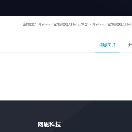
当前位置：
开云kaiyun官方版在线入口-开云(中国)
>
开云kaiyun官方版在线入口-开
网思简介
开
网思科技