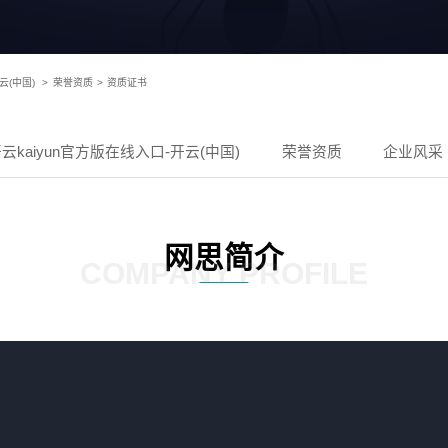
云(中国)
>
荣誉资质
>
资质证书
云kaiyun官方版在线入口-开云(中国)
荣誉资质
企业风采
网思简介
COMPANY PROFILE