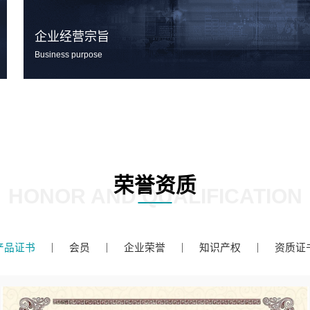
企业经营宗旨
Business purpose
荣誉资质
HONOR AND QUALIFICATION
产品证书
会员
企业荣誉
知识产权
资质证