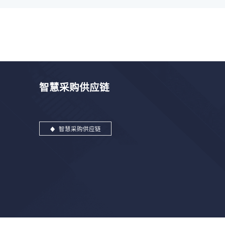
智慧采购供应链
智慧采购供应链