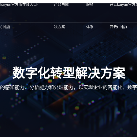
kaiyun官方版在线入口-
产品与解
服务
开云kaiyun官
(中国)
决方案
体系
开云(中国)
数字化转型解决方案
的感知能力、分析能力和处理能力，以实现企业的智能化、数字