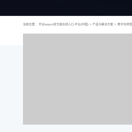
当前位置：
开云kaiyun官方版在线入口-开云(中国)
>
产品与解决方案
>
数字化转