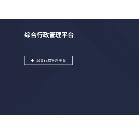
综合行政管理平台
综合行政管理平台