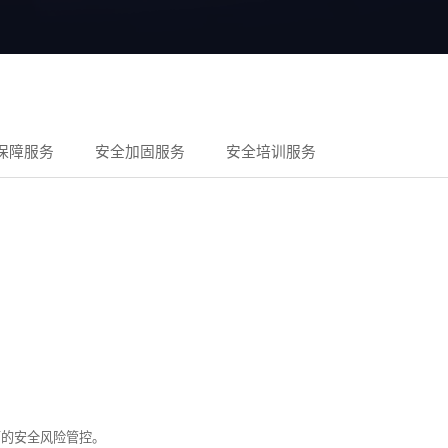
保障服务
安全加固服务
安全培训服务
面的安全风险管控。