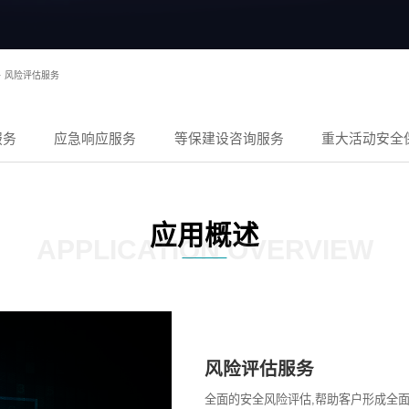
>
风险评估服务
服务
应急响应服务
等保建设咨询服务
重大活动安全
应用概述
APPLICATION OVERVIEW
风险评估服务
全面的安全风险评估,帮助客户形成全