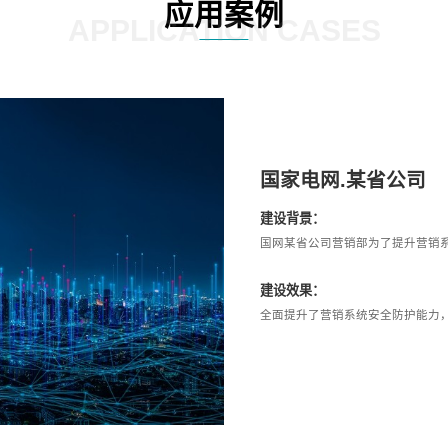
应用案例
APPLICATION CASES
国家电网.某省公司
建设背景：
国网某省公司营销部为了提升营销
建设效果：
全面提升了营销系统安全防护能力