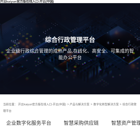
开云kaiyun官方版在线入口-开云(中国)
综合行政管理平台
企业级行政综合管理的成熟产品,在线化、高安全、可集成的智
能办公平台
当前位置：
开云kaiyun官方版在线入口-开云(中国)
>
产品与解决方案
>
数字化转型解决方案
>
综合行政管
理平台
企业数字化服务平台
智慧采购供应链
智慧资产管