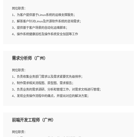
3、能对影片后期进行整体调色控制，具备一定审美感；
岗位职责：
4、在剪辑上会思考，有一定编导思维；
1、为客户提供基于Linux系统的运维支撑服务；
5、踏实， 勤奋，愿意在工作中不断学习，提高自我；
2、解答客户针对Linux及开源软件系统的咨询需求；
6、能与同事友好相处。
3、提供基于客户场景的自动化运维脚本；
4、操作系统健康巡检及操作系统安全加固等工作
岗位要求：
需求分析师（广州）
1、全日制本科计算机相关专业毕业，3年以上相关工作经验；
2、精通linux操作系统的运行维护，具有故障处理的能力
岗位职责：
3、熟练使用脚本语言，shell/python任一种，熟练使用Ansible
1、负责收集业务部门需求以及需求紧要优先级排序；
4、熟悉linux常见服务、中间件的基本原理、部署以及故障处理，如：Mysql、
2、制作需求相关流程图、原型图、需求报告；
Apache、Nginx、Zabbix、Kafka等
3、负责业务的需求调研、分析和管理工作，对需求文档进行管理；
5、熟悉主流虚拟化技术，如：VMware、KVM
4、发现业务操作流程中的痛点，并提出对应的解决方案；
6、具备网络方面的基础知识，熟悉常见的网络协议，如TCP/IP，转发原理，路由优
5、完成其他上级领导交予的任务和工作。
先级等
7、了解容器技术，熟悉docker或podman
8、有良好的文档编写能力和沟通能力，有RHCE证书优先
前端开发工程师（广州）
岗位要求：
1、本科以上学历，一年以上需求分析相关经验者优先；
岗位职责：
2、熟悉产品及需求规划工具，如:Axure、Xmind、MS Project等；