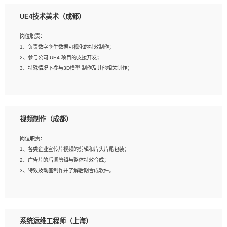
1、全日制本科相关专业，具有相关开发经验?年以上；
UE4技术美术（成都）
2、熟练掌握 Unity3D 程序开发，精通 C# 语言开发；
3、具有大量插件的使用调试经历，开发测试过 UWP 端程序者优先；
岗位职责：
4、有良好的沟通能力和团队合作意识；
1、负责数字孪生数据可视化的特效制作；
5、开发过 HoloLens 程序者优先。
2、参与公司 UE4 项目的支援开发；
3、特殊情况下参与3D模型 制作及其他相关制作；
岗位要求：
1、全日制本科以上学历，美术、动画相关专业毕业，具有相关效果制作经验2年以
视频制作（成都）
上；
2、熟练掌握 Particle 或 Niagara 制作特效模块；
岗位职责：
3、想象力丰富, 有一定的艺术审美深度；
1、各类企业宣传片视频的剪辑和片头片尾包装；
4、有良好的场景特效搭建功底；
2、广告片的后期剪辑与整体特效合成；
5、熟悉 3Ds Max 或者 Maya；
3、特效及动画制作并了解后期合成软件。
6、有良好的沟通能力和团队合作意识；
7、参与过建筑结构表现相关项目者优先
岗位要求：
1、热爱影视，责任心强，有强烈的兴趣和后期制作的主观能动性；
系统运维工程师（上海）
2、熟练使用After Effect、Photo Shop、熟练掌握视频剪辑和特效包装软件；