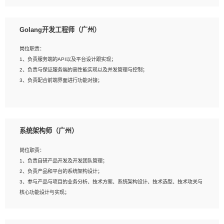
8、具有HCIE/H3CIE/VMware/阿里云等云计算方向认证者优先；
岗位要求：
1、本科以上相关专业毕业，拥有三年以上相关数据工作经验经验。
Golang开发工程师（广州）
2、熟悉PostgreSQL、redis、MongoDB、ElasticSearch等开源数据库运维管理，
拥有开发经验优先。
岗位职责：
3、熟悉Oracle、MySQL、SQLServer中一种或多种优先。
1、负责服务端的API以及平台设计跟实现；
4、熟悉Hadoop、HBASE、Spark等大数据平台优先。
2、负责与保证服务端的高性能实现以及并发管理与控制；
5、熟悉linux或任意一种unix操作系统，如有较强操作系统侧工作经验者优先。
3、负责配合前端界面进行功能对接；
6、具备丰富的项目实施经验，较强的自我学习能力。
7、责任心强，为人友好，沟通能力强，具有良好的团队意识。
岗位要求：
1、本科及以上学历，计算机相关专业；
系统架构师（广州）
2、1年以上Golang开发工作经验，能独立完成相应项目开发；
3、基础扎实、熟悉数据结构与算法，熟悉多线程、多进程、IO复用等并发编程思维
岗位职责：
与实现，熟悉常用开源框架及设计模式；
1、负责自研产品开发及开发团队管理；
4、熟悉Golang、连接池、消息队列等组件使用、熟悉后端开发、测试、调试流程
2、负责产品和平台的系统架构设计；
跟工具使用；
3、参与产品与项目的业务分析、技术方案、系统架构设计、技术选型、技术攻关与
5、对技术有激情，喜欢钻研，能快速接受和掌握新技术，学习能力和工作责任心
核心功能设计与实现；
强，良好的沟通表达能力和团队协作能力。
4、根据业务及技术发展，做前瞻性的技术分析、研究及应用；
5、根据业务架构设计与业务需求，上接业务设计下接系统设计，编写系统概要设
计，指导技术骨干进行系统详细设计。