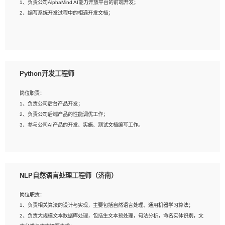
1、负责公司AlphaMind AI能力开放平台的前端开发；
3、具备良好的交流协调能力，有较强的责任感、工作积极主动；
2、编写系统开发过程中的相遇开发文档；
4、有较强的系统需求分析、文档编写能力、沟通能力；
5、具备与多团队合作的经验，良好团队协作精神；
岗位要求：
1、全日制本科及以上学历，计算机相关专业毕业，一年以上前端开发工作经验；
2、熟练掌握HTML、CSS、JavaScript等web相关技术；
Python开发工程师
3、熟悉react/vue/angular任何一种前端框架，熟悉react优先；
4、熟悉webpack配置和git操作；
岗位职责：
5、善于沟通，具有团队意识；
1、负责公司后台产品开发；
2、负责公司后端产品的性能调优工作；
3、参与公司AI产品的开发、实施、测试文档编写工作。
岗位要求:
1、计算机相关专业，本科及以上学历，2年以上后端开发经验，有过运营商项目经
NLP自然语言处理工程师（济南）
验的更佳；
2、熟练python编程语言，熟悉服务端开发流程，熟悉常见的算法和数据结构；
岗位职责：
3、熟悉数据库开发，熟悉Mysql、Oracle、MongoDb数据库应用开发其中一种；
1、负责相关算法的设计与实现，主要包括自然语言处理、通用机器学习算法；
4、熟悉Python Wed框架（Django/Flask...）代码能力优秀，熟悉编码规范和具备
2、负责大规模文本数据库处理，包括生文本预处理，句法分析，命名实体识别，文
良好的文档编写能力）；