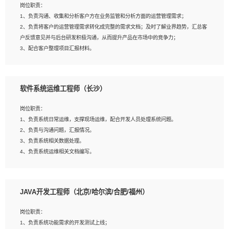
岗位职责：
建深度学习系统环境；
1、负责沟通、收集和分析客户方在业务监管和分析方面的运营管理需求；
4、熟悉OPENCV、HALCON等常用图像处理软件，熟练进行图像处理；
2、负责将客户的运营管理需求转化成完整的需求文档；及时了解业界趋势，汇总客
5、熟悉主流的分类算法、聚类算法和关联分析算法原理，能熟练使用神经网络算法
户反馈意见并与后台研发积极沟通，从而提升产品在市场中的竞争力；
的进行业务建模；
3、配合客户整理项目汇报材料。
6、对OCR领域有深入的研究，熟悉模型调参，压缩和整型化方法；
7、熟悉mysql、oracle、MongoDB、redis等其中一种数据库使用。
岗位要求：
软件系统运维工程师（长沙）
1、3年以上运营或解决方案的工作经验。
2、具备良好的逻辑能力、沟通能力和文字处理能力，能够从海量数据中发现关键特
岗位职责：
征，可独立提出完整的优化方案,并推动方案执行达成结果；熟练使用PPT、
1、负责系统日常运维，支撑现场运维，配合开发人员处理系统问题。
WORD、EXCEL等办公软件；
2、负责与沟通问题，汇报情况。
3、深入理解公司各项AI产品和技术信息；具有较强的文档编写能力，能独立撰写
3、负责系统相关数据处理。
PPT、方案建议书等，面试时需携带个人制作的专业PPT文件进行展示。
4、负责系统运维相关文档编写。
5、负责现场对接客户，沟通事项。
JAVA开发工程师（北京/哈尔滨/合肥/福州）
岗位要求：
1、计算机相关专业本科以上学历，1年以上软件系统运维经验。
岗位职责：
2、精通linux命令。
1、负责系统功能需求的开发测试上线；
3、熟悉oracle、mysql 数据库。