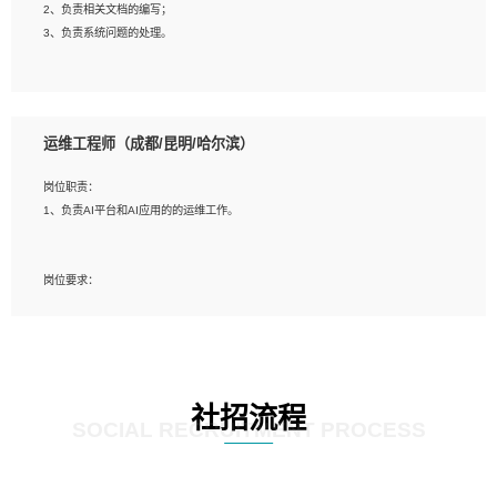
2、负责相关文档的编写；
4、善于沟通，具有良好的团队合作精神和协作能力。
3、负责系统问题的处理。
5、必须有实际的生产环境系统维护经验。
6、有中国移动安全态势系统相关项目经验优先考虑。
岗位要求：
1、精通java编程，熟悉vue和jsp编程；
运维工程师（成都/昆明/哈尔滨）
2、熟悉linux命令；
3、熟练使用springmvc、springcloud、webservice等框架进行开发；
岗位职责：
4、熟练使用oracle、mysql进行开发；
1、负责AI平台和AI应用的的运维工作。
5、熟悉流程开发如使用activiti；
6、计算机相关专业本科以上学历，3年以上开发工作经验。
岗位要求：
1、计算机相关专业，大专以上学历，2年以上开发运维工作经验；
2、必须具备的能力：有丰富的运维开发和K8S运维经验；熟悉K8S、Git、docker
等相关工具使用；熟练掌握Linux环境下的Shell语言 ；工作责任感强、具有良好的
沟通能力、服务意识；
3、掌握Linux环境下的Python编程语言；
社招流程
4、掌握DevOps思想、方法和流程。Jenkins工具使用；
SOCIAL RECRUITMENT PROCESS
5、掌握常见中间件配置与优化，如mysql、nginx等；
6、掌握服务器的维护，熟悉linux系统的常用操作；
7、掌握和第三方系统API接口的维护操作，和安全漏洞扫描的修复工作。