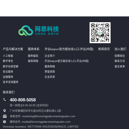
产品与解决方案
服务体系
开云kaiyun官方版在线入口-开云(中国)
新闻资讯
加入我们
人工智能
服务级别
企业简介
招聘岗位
数字孪生
服务网络
开云kaiyun官方版在线入口-开云(中国)
联系方式
数字化转型解
服务网络
留言表单
安全服务
荣誉资质
运维服务
企业风采
技术咨询服务
联系我们
400-808-5058
周一到周五9:30-18:00 (北京时间）
广州市黄埔区科学大道18号芯大厦B2栋1-2层
商务合作: marketing@bronzingpalacetanningsalon.com
媒体合作: media@bronzingpalacetanningsalon.com
Overseas business: NETTHINK HOLDINGS(HK)CO.,LIMITED