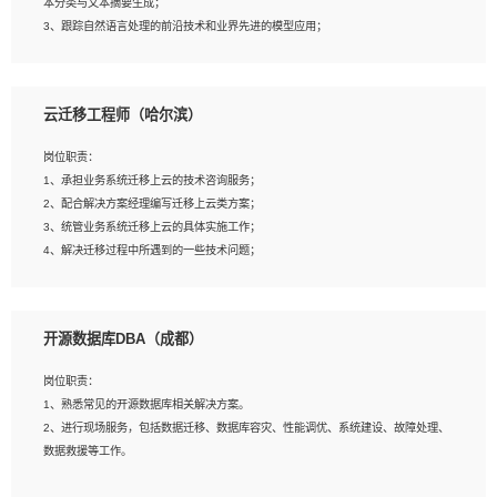
本分类与文本摘要生成；
5、沟通表达能力强，具备团队协作能力。
3、跟踪自然语言处理的前沿技术和业界先进的模型应用；
4、负责问答系统的搭建和知识图谱的建立；
云迁移工程师（哈尔滨）
岗位要求：
1、1年及以上自然语言处理方向研究或工作经验，统招本科及以上学历；
岗位职责：
2、熟悉tensorflow，keras，pytorch等常规深度学习框架，快速根据客户需求实现
1、承担业务系统迁移上云的技术咨询服务；
有效的模型；
2、配合解决方案经理编写迁移上云类方案；
3、熟悉掌握至少一种编程语言，如：Python，Java；
3、统管业务系统迁移上云的具体实施工作；
4、 熟悉NLP相关算法与实现；
4、解决迁移过程中所遇到的一些技术问题；
5、至少有一次及以上问答系统的项目实践，熟悉问答系统全流程开发者优先；
6、有较强的问题分析和处理能力，良好的团队合作意识；
7、 参与过相关竞赛或科研项目者优先。
岗位要求：
开源数据库DBA（成都）
1、专科及以上学历，三年以上工作经验，计算机等相关专业；
2、具备常见业务系统资源评估、部署优化和故障排查的能力；
岗位职责：
3、熟悉常见操作系统、存储、网络、 IO 等相关原理；
1、熟悉常见的开源数据库相关解决方案。
4、具有迁移工具实操经验，具备P2V、V2V迁移能力；
2、进行现场服务，包括数据迁移、数据库容灾、性能调优、系统建设、故障处理、
5、熟练华为、VMware虚拟化、云计算及云存储技术；
数据救援等工作。
6、熟悉主流数据库、应用服务器、中间件部署架构和运维方法；
7、具备资源池迁移、应用及数据迁移、异构数据迁移相关经验；