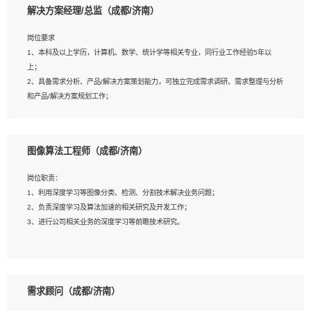
解决方案经理/总监（成都/济南）
岗位要求
岗位要求：
1、本科及以上学历，计算机、数学、统计学等相关专业，同行业工作经验5年以
1、全日制统招本科及以上学历，计算机相关专业毕业，5年以上开发工作经验；
上；
2、具有扎实的java编程功底和良好的编码习惯，有分布式、多线程及高并发系统开
2、具备需求分析、产品/解决方案策划能力，可独立完成需求调研、需求整理与分析
发经验和性能调优经验尤佳；熟悉JVM调优；掌握基础中间件、基础架构方案和云
和产品/解决方案规划工作；
平台、云产品功能特性，熟练使用相关平台的功能和了解其背后实现机制；
3、逻辑缜密，对用户产品/解决方案体验敏感，对数据敏感，有产品/解决方案意
3、精通主流开发框架经验，精通一门主流开发语言；熟悉主流开源框架源码；
识，有主见，以数据为驱动，以结果为导向；
4、具有一定的大中型项目参与经验，有中间件、基础组件和框架的研发经验，具备
4、具有丰富的AI产品/解决方案解决方案经验，能够针对客户的需求，快速响应输出
研发管理流程建设经验；
图像算法工程师（成都/济南）
相关的解决方案，包括视频分析、图像识别、NLP、OCR、机器学习等；
5、熟悉Spring、Mybatis等开源框架和常用apache组件,熟悉Web服务端开发的各
5、具备AI技术背景，掌握TensorFlow、PyTorch、Spark MLlib、SK-Learn等常见
种常用框架和技术Springboot、Shiro、springcloud等；熟悉Linux常用命令和了解
岗位职责：
AI算法框架，对人脸识别、目标检测、图像识别、OCR、NLP等AI算法有深刻理
常用脚本语言，较丰富的线上系统运维经验，复杂问题排查思路清晰。
1、利用深度学习等图像分类、检测、分割技术解决业务问题；
解。具有AI平台级产品/解决方案从业经验者优先。具有大数据技术背景者优先；
2、负责深度学习及算法加速的相关研究及开发工作；
6、具备良好的客户意识与沟通能力，善于学习思考、创新与团队协作，认真负责、
3、进行公司相关业务的深度学习等前瞻技术研究。
执行力与抗压力强。
岗位要求：
1、统招本科以上学历，图形图像、计算机或数学相关专业；
需求顾问（成都/济南）
2、2年以上图像处理开发经验，熟悉python和spark开发；
3、熟练使用TensorFlow、Theano、Keras 及 Caffe 任意一种主流深度学习框架搭