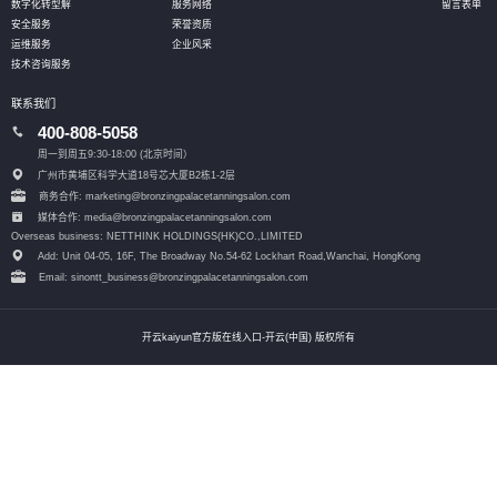
数字化转型解
服务网络
留言表单
安全服务
荣誉资质
运维服务
企业风采
技术咨询服务
联系我们
400-808-5058
周一到周五9:30-18:00 (北京时间）
广州市黄埔区科学大道18号芯大厦B2栋1-2层
商务合作: marketing@bronzingpalacetanningsalon.com
媒体合作: media@bronzingpalacetanningsalon.com
Overseas business: NETTHINK HOLDINGS(HK)CO.,LIMITED
Add: Unit 04-05, 16F, The Broadway No.54-62 Lockhart Road,
Wanchai, HongKong
Email: sinontt_business@bronzingpalacetanningsalon.com
开云kaiyun官方版在线入口-开云(中国) 版权所有