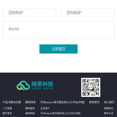
立即提交
产品与解决方案
服务体系
开云kaiyun官方版在线入口-开云(中国)
新闻资讯
加入我们
人工智能
服务级别
企业简介
招聘岗位
数字孪生
服务网络
开云kaiyun官方版在线入口-开云(中国)
联系方式