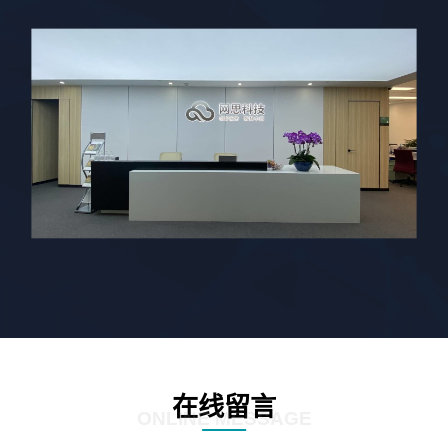
在线留言
ONLINE MESSAGE