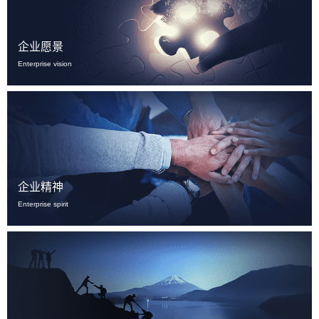
企业愿景
Enterprise vision
企业精神
Enterprise spirit