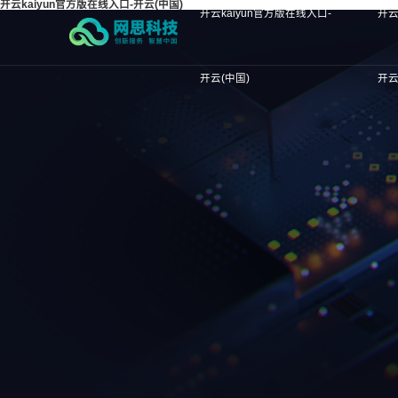
开云kaiyun官方版在线入口-开云(中国)
开云kaiyun官方版在线入口-
开云
开云(中国)
开云