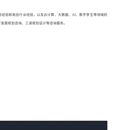
务经验和电信行业经验，以及云计算、大数据、AI、数字孪生等领域的
T发展规划咨询、三滚规划设计等咨询服务。