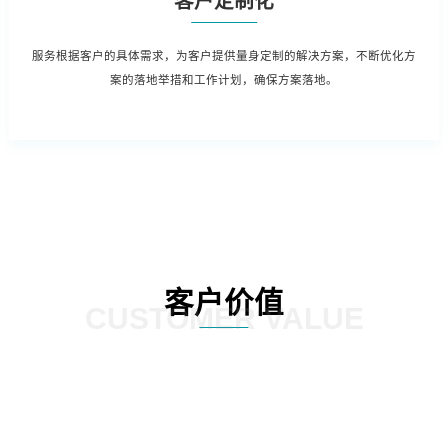
客户定制化
服务根据客户的具体需求，为客户提供量身定制的解决方案，不断优化方
案的落地举措和工作计划，确保方案落地。
客户价值
CUSTOMER VALUE