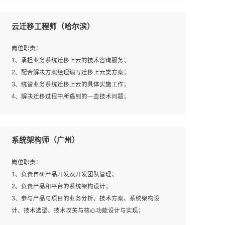
1、全日制本科及以上学历，计算机相关专业毕业，一年以
上前端开发工作经验；
云迁移工程师（哈尔滨）
2、熟练掌握HTML、CSS、JavaScript等web相关技术；
3、熟悉react/vue/angular任何一种前端框架，熟悉react优
岗位职责：
先；
1、承担业务系统迁移上云的技术咨询服务；
4、熟悉webpack配置和git操作；
2、配合解决方案经理编写迁移上云类方案；
5、善于沟通，具有团队意识；
3、统管业务系统迁移上云的具体实施工作；
4、解决迁移过程中所遇到的一些技术问题；
岗位要求：
系统架构师（广州）
1、专科及以上学历，三年以上工作经验，计算机等相关专
业；
岗位职责：
2、具备常见业务系统资源评估、部署优化和故障排查的能
1、负责自研产品开发及开发团队管理；
力；
2、负责产品和平台的系统架构设计；
3、熟悉常见操作系统、存储、网络、 IO 等相关原理；
3、参与产品与项目的业务分析、技术方案、系统架构设
4、具有迁移工具实操经验，具备P2V、V2V迁移能力；
计、技术选型、技术攻关与核心功能设计与实现；
5、熟练华为、VMware虚拟化、云计算及云存储技术；
4、根据业务及技术发展，做前瞻性的技术分析、研究及应