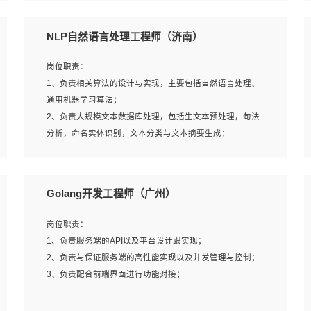
5、完成其他上级领导交予的任务和工作。
NLP自然语言处理工程师（济南）
岗位要求：
岗位职责：
1、本科以上学历，一年以上需求分析相关经验者优先；
1、负责相关算法的设计与实现，主要包括自然语言处理、
2、熟悉产品及需求规划工具，如:Axure、Xmind、MS
通用机器学习算法；
Project等；
2、负责大规模文本数据库处理，包括生文本预处理，句法
3、具备良好的交流协调能力，有较强的责任感、工作积极
分析，命名实体识别，文本分类与文本摘要生成；
主动；
3、跟踪自然语言处理的前沿技术和业界先进的模型应用；
4、有较强的系统需求分析、文档编写能力、沟通能力；
4、负责问答系统的搭建和知识图谱的建立；
5、具备与多团队合作的经验，良好团队协作精神；
Golang开发工程师（广州）
岗位要求：
岗位职责：
1、1年及以上自然语言处理方向研究或工作经验，统招本科
1、负责服务端的API以及平台设计跟实现；
及以上学历；
2、负责与保证服务端的高性能实现以及并发管理与控制；
2、熟悉tensorflow，keras，pytorch等常规深度学习框架，
3、负责配合前端界面进行功能对接；
快速根据客户需求实现有效的模型；
3、熟悉掌握至少一种编程语言，如：Python，Java；