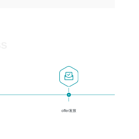
1、计算机相关专业，大专以上学历，2年以上开发运维工作
5、熟悉Spring、Mybatis等开源框架和常用apache组件,熟
3、深入理解公司各项AI产品和技术信息；具有较强的文档
经验；
悉Web服务端开发的各种常用框架和技术Springboot、
编写能力，能独立撰写PPT、方案建议书等，面试时需携带
2、必须具备的能力：有丰富的运维开发和K8S运维经验；
Shiro、springcloud等；熟悉Linux常用命令和了解常用脚
个人制作的专业PPT文件进行展示。
熟悉K8S、Git、docker等相关工具使用；熟练掌握Linux环
本语言，较丰富的线上系统运维经验，复杂问题排查思路清
境下的Shell语言 ；工作责任感强、具有良好的沟通能力、
晰。
服务意识；
SS
3、掌握Linux环境下的Python编程语言；
4、掌握DevOps思想、方法和流程。Jenkins工具使用；
5、掌握常见中间件配置与优化，如mysql、nginx等；
6、掌握服务器的维护，熟悉linux系统的常用操作；
7、掌握和第三方系统API接口的维护操作，和安全漏洞扫描
的修复工作。
offer发放