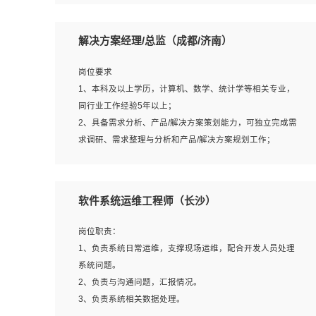
5、沟通表达能力强，具备团队协作能力。
岗位要求：
1、本科以上相关专业毕业，拥有三年以上相关数据工作经
解决方案经理/总监（成都/济南）
验经验。
2、熟悉PostgreSQL、redis、MongoDB、ElasticSearch等
岗位要求
开源数据库运维管理，拥有开发经验优先。
1、本科及以上学历，计算机、数学、统计学等相关专业，
3、熟悉Oracle、MySQL、SQLServer中一种或多种优先。
同行业工作经验5年以上；
4、熟悉Hadoop、HBASE、Spark等大数据平台优先。
2、具备需求分析、产品/解决方案策划能力，可独立完成需
5、熟悉linux或任意一种unix操作系统，如有较强操作系统
求调研、需求整理与分析和产品/解决方案规划工作；
侧工作经验者优先。
3、逻辑缜密，对用户产品/解决方案体验敏感，对数据敏
6、具备丰富的项目实施经验，较强的自我学习能力。
感，有产品/解决方案意识，有主见，以数据为驱动，以结
7、责任心强，为人友好，沟通能力强，具有良好的团队意
果为导向；
软件系统运维工程师（长沙）
识。
4、具有丰富的AI产品/解决方案解决方案经验，能够针对客
户的需求，快速响应输出相关的解决方案，包括视频分析、
岗位职责：
图像识别、NLP、OCR、机器学习等；
1、负责系统日常运维，支撑现场运维，配合开发人员处理
5、具备AI技术背景，掌握TensorFlow、PyTorch、Spark
系统问题。
MLlib、SK-Learn等常见AI算法框架，对人脸识别、目标检
2、负责与沟通问题，汇报情况。
测、图像识别、OCR、NLP等AI算法有深刻理解。具有AI平
3、负责系统相关数据处理。
台级产品/解决方案从业经验者优先。具有大数据技术背景