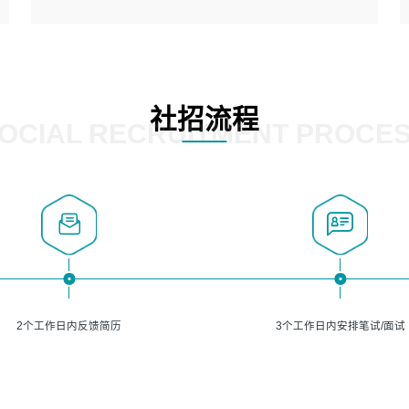
5、熟悉主流的分类算法、聚类算法和关联分析算法原理，
能熟练使用神经网络算法的进行业务建模；
岗位要求：
6、对OCR领域有深入的研究，熟悉模型调参，压缩和整型
1、精通java编程，熟悉vue和jsp编程；
化方法；
2、熟悉linux命令；
7、熟悉mysql、oracle、MongoDB、redis等其中一种数据
3、熟练使用springmvc、springcloud、webservice等框架
社招流程
库使用。
进行开发；
OCIAL RECRUITMENT PROCE
4、熟练使用oracle、mysql进行开发；
5、熟悉流程开发如使用activiti；
6、计算机相关专业本科以上学历，3年以上开发工作经验。
2个工作日内反馈简历
3个工作日内安排笔试/面试