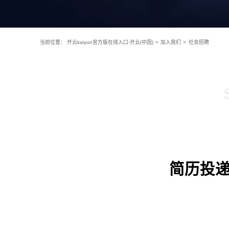
当前位置：
开云kaiyun官方版在线入口-开云(中国)
>
加入我们
>
社会招聘
简历投递：h