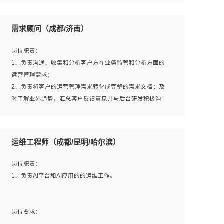
6、熟悉主流数据库、应用服务器、中间件部署架构和运维
用；
方法；
5、根据业务架构设计与业务需求，上接业务设计下接系统
需求顾问（成都/济南）
7、具备资源池迁移、应用及数据迁移、异构数据迁移相关
设计，编写系统概要设计，指导技术骨干进行系统详细设
经验；
计。
岗位职责：
8、具有HCIE/H3CIE/VMware/阿里云等云计算方向认证者
1、负责沟通、收集和分析客户方在业务监管和分析方面的
优先；
运营管理需求；
岗位要求：
2、负责将客户的运营管理需求转化成完整的需求文档；及
1、全日制统招本科及以上学历，计算机相关专业毕业，5年
时了解业界趋势，汇总客户反馈意见并与后台研发积极沟
以上开发工作经验；
通，从而提升产品在市场中的竞争力；
2、具有扎实的java编程功底和良好的编码习惯，有分布
3、配合客户整理项目汇报材料。
式、多线程及高并发系统开发经验和性能调优经验尤佳；熟
运维工程师（成都/昆明/哈尔滨）
悉JVM调优；掌握基础中间件、基础架构方案和云平台、云
产品功能特性，熟练使用相关平台的功能和了解其背后实现
岗位要求：
岗位职责：
机制；
1、3年以上运营或解决方案的工作经验。
1、负责AI平台和AI应用的的运维工作。
3、精通主流开发框架经验，精通一门主流开发语言；熟悉
2、具备良好的逻辑能力、沟通能力和文字处理能力，能够
主流开源框架源码；
从海量数据中发现关键特征，可独立提出完整的优化方案,
4、具有一定的大中型项目参与经验，有中间件、基础组件
并推动方案执行达成结果；熟练使用PPT、WORD、
岗位要求：
和框架的研发经验，具备研发管理流程建设经验；
EXCEL等办公软件；