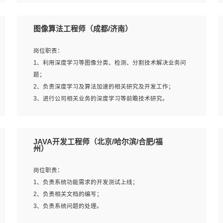
4、 熟悉NLP相关算法与实现；
岗位要求：
5、至少有一次及以上问答系统的项目实践，熟悉问答系统
1、本科及以上学历，计算机相关专业；
图像算法工程师（成都/济南）
全流程开发者优先；
2、1年以上Golang开发工作经验，能独立完成相应项目开
6、有较强的问题分析和处理能力，良好的团队合作意识；
发；
岗位职责：
7、 参与过相关竞赛或科研项目者优先。
3、基础扎实、熟悉数据结构与算法，熟悉多线程、多进
1、利用深度学习等图像分类、检测、分割技术解决业务问
程、IO复用等并发编程思维与实现，熟悉常用开源框架及设
题；
计模式；
2、负责深度学习及算法加速的相关研究及开发工作；
4、熟悉Golang、连接池、消息队列等组件使用、熟悉后端
3、进行公司相关业务的深度学习等前瞻技术研究。
开发、测试、调试流程跟工具使用；
5、对技术有激情，喜欢钻研，能快速接受和掌握新技术，
学习能力和工作责任心强，良好的沟通表达能力和团队协作
岗位要求：
JAVA开发工程师（北京/哈尔滨/合肥/福
能力。
1、统招本科以上学历，图形图像、计算机或数学相关专
州）
业；
2、2年以上图像处理开发经验，熟悉python和spark开发；
岗位职责：
3、熟练使用TensorFlow、Theano、Keras 及 Caffe 任意一
1、负责系统功能需求的开发测试上线；
种主流深度学习框架搭建深度学习系统环境；
2、负责相关文档的编写；
4、熟悉OPENCV、HALCON等常用图像处理软件，熟练进
3、负责系统问题的处理。
行图像处理；