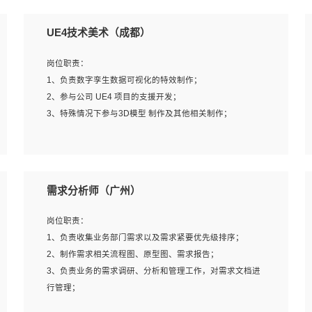
UE4技术美术（成都）
岗位职责：
1、负责数字孪生数据可视化的特效制作；
2、参与公司 UE4 项目的支援开发；
3、特殊情况下参与3D模型 制作及其他相关制作；
岗位要求：
1、全日制本科以上学历，美术、动画相关专业毕业，具有
需求分析师（广州）
相关效果制作经验2年以上；
2、熟练掌握 Particle 或 Niagara 制作特效模块；
岗位职责：
3、想象力丰富, 有一定的艺术审美深度；
1、负责收集业务部门需求以及需求紧要优先级排序；
4、有良好的场景特效搭建功底；
2、制作需求相关流程图、原型图、需求报告；
5、熟悉 3Ds Max 或者 Maya；
3、负责业务的需求调研、分析和管理工作，对需求文档进
6、有良好的沟通能力和团队合作意识；
行管理；
7、参与过建筑结构表现相关项目者优先
4、发现业务操作流程中的痛点，并提出对应的解决方案；