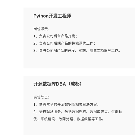
岗位要求：
Python开发工程师
1、全日制本科计算机相关专业毕业，3年以上相关工作经
验；
岗位职责：
2、精通linux操作系统的运行维护，具有故障处理的能力
1、负责公司后台产品开发；
3、熟练使用脚本语言，shell/python任一种，熟练使用
2、负责公司后端产品的性能调优工作；
Ansible
3、参与公司AI产品的开发、实施、测试文档编写工作。
4、熟悉linux常见服务、中间件的基本原理、部署以及故障
处理，如：Mysql、Apache、Nginx、Zabbix、Kafka等
5、熟悉主流虚拟化技术，如：VMware、KVM
岗位要求:
6、具备网络方面的基础知识，熟悉常见的网络协议，如
1、计算机相关专业，本科及以上学历，2年以上后端开发经
开源数据库DBA（成都）
TCP/IP，转发原理，路由优先级等
验，有过运营商项目经验的更佳；
7、了解容器技术，熟悉docker或podman
2、熟练python编程语言，熟悉服务端开发流程，熟悉常见
岗位职责：
8、有良好的文档编写能力和沟通能力，有RHCE证书优先
的算法和数据结构；
1、熟悉常见的开源数据库相关解决方案。
3、熟悉数据库开发，熟悉Mysql、Oracle、MongoDb数据
2、进行现场服务，包括数据迁移、数据库容灾、性能调
库应用开发其中一种；
优、系统建设、故障处理、数据救援等工作。
4、熟悉Python Wed框架（Django/Flask...）代码能力优
秀，熟悉编码规范和具备良好的文档编写能力）；