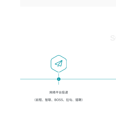
4、负责系统运维相关文档编写。
者优先；
5、负责现场对接客户，沟通事项。
6、具备良好的客户意识与沟通能力，善于学习思考、创新
与团队协作，认真负责、执行力与抗压力强。
岗位要求：
1、计算机相关专业本科以上学历，1年以上软件系统运维经
S
验。
2、精通linux命令。
3、熟悉oracle、mysql 数据库。
4、善于沟通，具有良好的团队合作精神和协作能力。
5、必须有实际的生产环境系统维护经验。
6、有中国移动安全态势系统相关项目经验优先考虑。
网络平台投递
（前程、智联、BOSS、拉勾、猎聘）