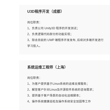
U3D程序开发（成都）
岗位职责：
1、负责公司 Unity3D 程序的开发测试；
2、负责逻辑代码部分的功能实现；
3、除去目前的 UWP 端程序开发发布, 后续对多端开发进行
学习投入。
岗位要求：
系统运维工程师（上海）
1、全日制本科相关专业，具有相关开发经验?年以上；
2、熟练掌握 Unity3D 程序开发，精通 C# 语言开发；
岗位职责：
3、具有大量插件的使用调试经历，开发测试过 UWP 端程
1、为客户提供基于Linux系统的运维支撑服务；
序者优先；
2、解答客户针对Linux及开源软件系统的咨询需求；
4、有良好的沟通能力和团队合作意识；
3、提供基于客户场景的自动化运维脚本；
5、开发过 HoloLens 程序者优先。
4、操作系统健康巡检及操作系统安全加固等工作