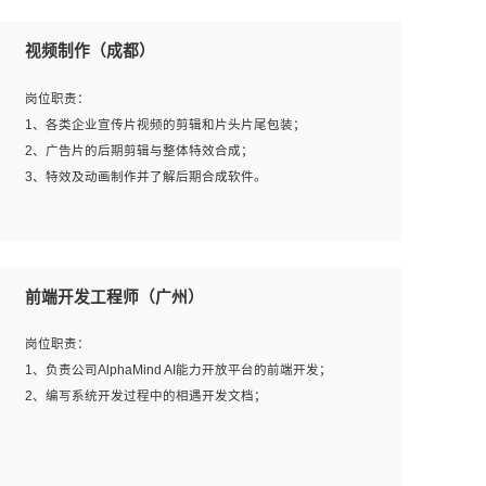
视频制作（成都）
岗位职责：
1、各类企业宣传片视频的剪辑和片头片尾包装；
2、广告片的后期剪辑与整体特效合成；
3、特效及动画制作并了解后期合成软件。
岗位要求：
1、热爱影视，责任心强，有强烈的兴趣和后期制作的主观
前端开发工程师（广州）
能动性；
2、熟练使用After Effect、Photo Shop、熟练掌握视频剪辑
岗位职责：
和特效包装软件；
1、负责公司AlphaMind AI能力开放平台的前端开发；
3、能对影片后期进行整体调色控制，具备一定审美感；
2、编写系统开发过程中的相遇开发文档；
4、在剪辑上会思考，有一定编导思维；
5、踏实， 勤奋，愿意在工作中不断学习，提高自我；
6、能与同事友好相处。
岗位要求：